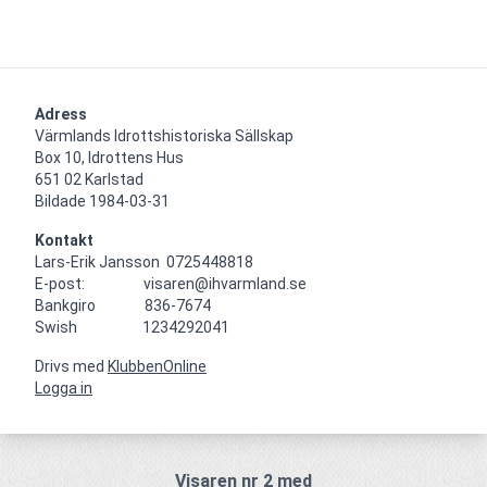
Adress
Värmlands Idrottshistoriska Sällskap

Box 10, Idrottens Hus

651 02 Karlstad

Bildade 1984-03-31
Kontakt
Lars-Erik Jansson  0725448818

E-post:                  visaren@ihvarmland.se

Bankgiro               836-7674

Swish                    1234292041
Drivs med
KlubbenOnline
Logga in
Visaren nr 2 med