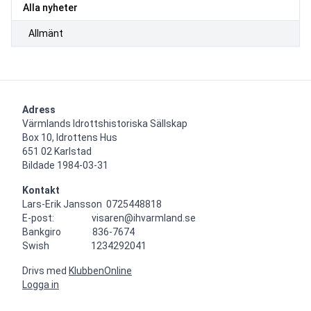
Alla nyheter
Allmänt
Adress
Värmlands Idrottshistoriska Sällskap

Box 10, Idrottens Hus

651 02 Karlstad

Bildade 1984-03-31
Kontakt
Lars-Erik Jansson  0725448818

E-post:                  visaren@ihvarmland.se

Bankgiro               836-7674

Swish                    1234292041
Drivs med
KlubbenOnline
Logga in