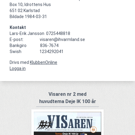
Box 10, Idrottens Hus

651 02 Karlstad

Bildade 1984-03-31
Kontakt
Lars-Erik Jansson  0725448818

E-post:                  visaren@ihvarmland.se

Bankgiro               836-7674

Swish                    1234292041
Drivs med
KlubbenOnline
Logga in
Visaren nr 2 med
huvudtema Deje IK 100 år