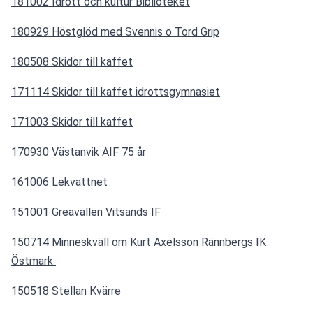
181002 Idrott och kultur Biblioteket
180929 Höstglöd med Svennis o Tord Grip
180508 Skidor till kaffet
171114 Skidor till kaffet idrottsgymnasiet
171003 Skidor till kaffet
170930 Västanvik AIF 75 år
161006 Lekvattnet
151001 Greavallen Vitsands IF
150714 Minneskväll om Kurt Axelsson Rännbergs IK 
Östmark 
150518 Stellan Kvärre