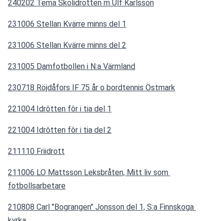
240202 Tema Skolidrotten m Ulf Karlsson
231006 Stellan Kvärre minns del 1
231006 Stellan Kvärre minns del 2
231005 Damfotbollen i N:a Värmland
230718 Röjdåfors IF 75 år o bordtennis Östmark
221004 Idrôtten fôr i tia del 1
221004 Idrôtten fôr i tia del 2
211110 Friidrott
211006 LO Mattsson Leksbråten, Mitt liv som 
fotbollsarbetare
210808 Carl "Bograngen" Jonsson del 1, S:a Finnskoga 
kyrka