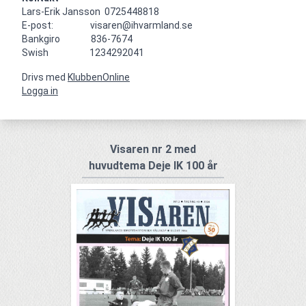
Lars-Erik Jansson  0725448818

E-post:                  visaren@ihvarmland.se

Bankgiro               836-7674

Swish                    1234292041
Drivs med
KlubbenOnline
Logga in
Visaren nr 2 med
huvudtema Deje IK 100 år