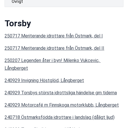
Övrigt
Torsby
250717 Meriterande idrottare från Östmark, del I
250717 Meriterande idrottare från Östmark, del II
250207 Legenden åter i byn! Milenko Vukcevic, 
Långberget
240929 Invigning Höstglöd, Långberget
240929 Torsbys största idrottsliga händelse gm tiderna
240929 Motorcafé m Finnskoga motorklubb, Långberget
240718 Östmarksfödda idrottare i landslag (dåligt ljud)