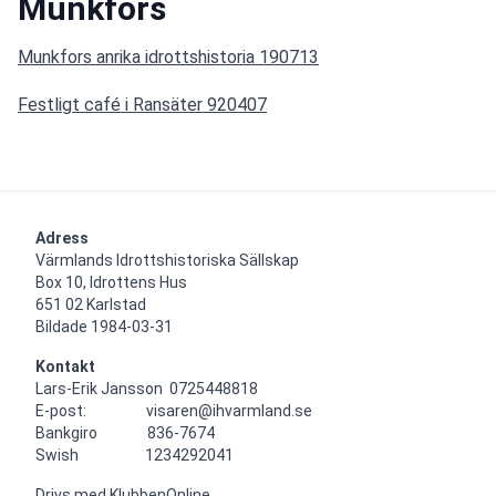
Munkfors
Munkfors anrika idrottshistoria 190713
Festligt café i Ransäter 920407
Adress
Värmlands Idrottshistoriska Sällskap

Box 10, Idrottens Hus

651 02 Karlstad

Bildade 1984-03-31
Kontakt
Lars-Erik Jansson  0725448818

E-post:                  visaren@ihvarmland.se

Bankgiro               836-7674

Swish                    1234292041
Drivs med
KlubbenOnline